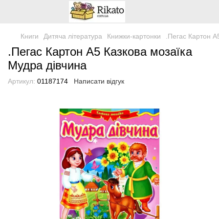
Книги
Дитяча література
Книжки-картонки
.Пегас Картон А
.Пегас Картон А5 Казкова мозаїка
Мудра дівчина
Артикул:
01187174
Написати відгук