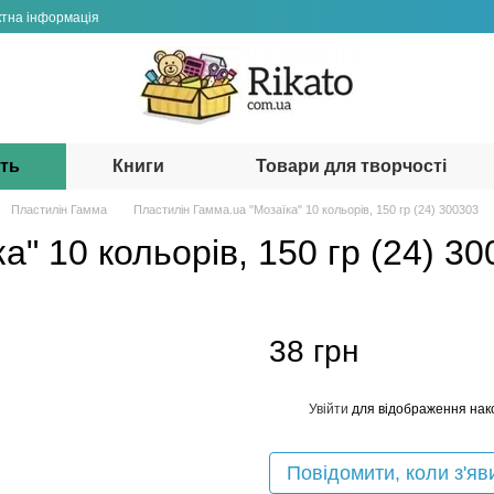
ктна інформація
сть
Книги
Товари для творчості
Пластилін Гамма
Пластилін Гамма.ua "Мозаїка" 10 кольорів, 150 гр (24) 300303
а" 10 кольорів, 150 гр (24) 3
38 грн
Увійти
для відображення нак
%
Повідомити, коли з'яв