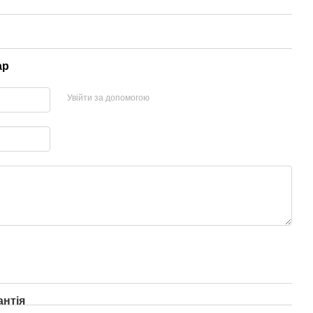
ар
Увійти за допомогою
антія