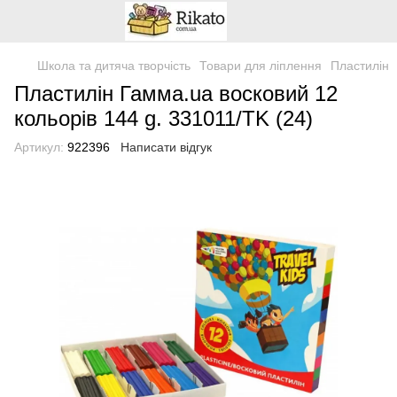
Школа та дитяча творчість
Товари для ліплення
Пластилін
Пластилін Гамма.ua восковий 12
кольорів 144 g. 331011/TK (24)
Артикул:
922396
Написати відгук