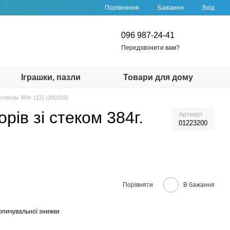
Порівняння
Бажання
Вхід
096 987-24-41
Передзвонити вам?
Іграшки, пазли
Товари для дому
теком 384г. (12) (200316)
ів зі стеком 384г.
Артикул
01223200
Порівняти
В бажання
опичувальної знижки