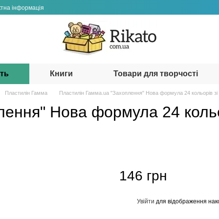
ктна інформація
сть
Книги
Товари для творчості
Пластилін Гамма
Пластилін Гамма.ua "Захоплення" Нова формула 24 кольорів зі с
ення" Нова формула 24 кольор
146 грн
Увійти
для відображення нак
%