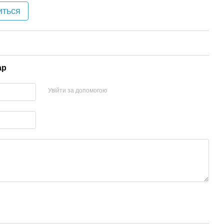
иться
ар
Увійти за допомогою