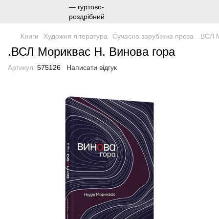
Книги
Художня література
Сучасна зарубіжна проза
.ВСЛ 
.ВСЛ Мориквас Н. Винова гора
Артикул:
575126
Написати відгук