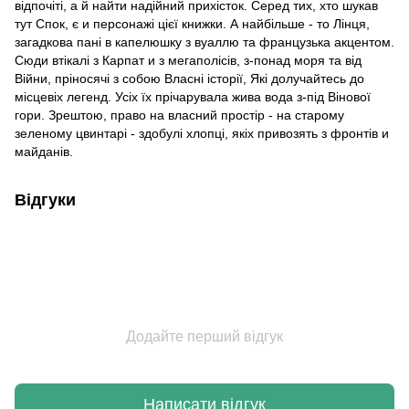
відпочіті, а й найти надійний прихісток. Серед тих, хто шукав
тут Спок, є и персонажі цієї книжки. А найбільше - то Лінця,
загадкова пані в капелюшку з вуаллю та французька акцентом.
Сюди втікалі з Карпат и з мегаполісів, з-понад моря та від
Війни, пріносячі з собою Власні історії, Які долучайтесь до
місцевіх легенд. Усіх їх прічарувала жива вода з-під Вінової
гори. Зрештою, право на власний простір - на старому
зеленому цвинтарі - здобулі хлопці, якіх привозять з фронтів и
майданів.
Відгуки
Додайте перший відгук
Написати відгук