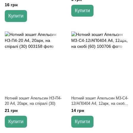
16 грн
Купити
Купити
Нотний зошит Апельсин НЗ-П4-
Нотний зошит Апельсин М3-С4-
20 А4, 20арк, на спіралі (30)
12/АП0404 А4, 12арк, на скобі
(60)
21 грн
14 грн
Купити
Купити