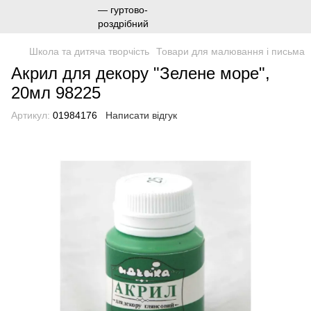
Школа та дитяча творчість
Товари для малювання і письма
Акрил для декору "Зелене море",
20мл 98225
Артикул:
01984176
Написати відгук